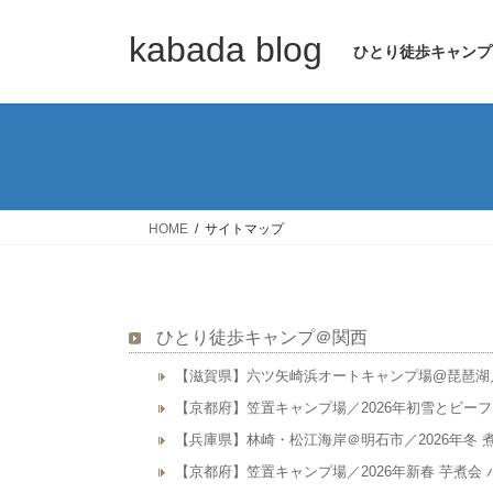
コ
ナ
ン
ビ
kabada blog
ひとり徒歩キャンプ
テ
ゲ
ン
ー
ツ
シ
へ
ョ
ス
ン
キ
に
ッ
移
HOME
サイトマップ
プ
動
ひとり徒歩キャンプ＠関西
【滋賀県】六ツ矢崎浜オートキャンプ場@琵琶湖／
【京都府】笠置キャンプ場／2026年初雪とビー
【兵庫県】林崎・松江海岸＠明石市／2026年冬 
【京都府】笠置キャンプ場／2026年新春 芋煮会