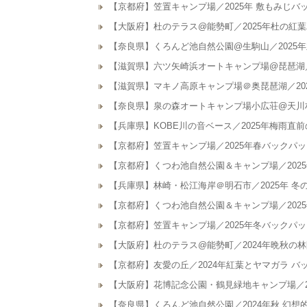
【京都府】笠置キャンプ場／2025年 敷もみじ
【大阪府】杜のテラス@能勢町／2025年杜の紅
【奈良県】くろんど池自然公園@生駒山／2025
【滋賀県】六ツ矢崎浜オートキャンプ場@琵琶湖／
【滋賀県】マキノ高原キャンプ場＠奥琵琶湖／20
【奈良県】泉の森オートキャンプ場小広荘@天川村
【兵庫県】KOBE川の音ベース／2025年梅雨直
【京都府】笠置キャンプ場／2025年春バックパ
【京都府】くつわ池自然公園＆キャンプ場／202
【兵庫県】林崎・松江海岸＠明石市／2025年 冬
【京都府】くつわ池自然公園＆キャンプ場／202
【京都府】笠置キャンプ場／2025年冬バックパ
【大阪府】杜のテラス@能勢町／2024年晩秋の
【京都府】友愛の丘／2024年紅葉とヤマガラ 
【大阪府】花博記念公園・鶴見緑地キャンプ場／2
【奈良県】くろんど池自然公園／2024年秋 幻想