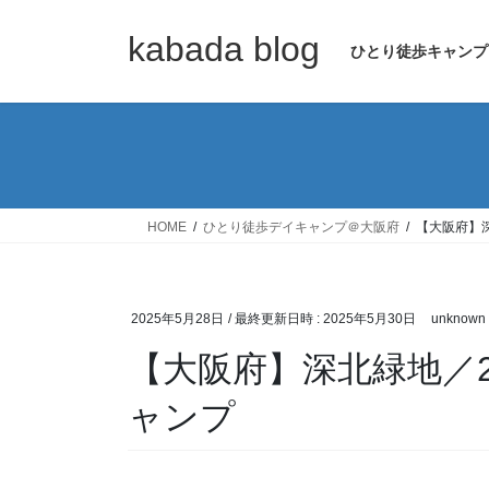
コ
ナ
ン
ビ
kabada blog
ひとり徒歩キャンプ
テ
ゲ
ン
ー
ツ
シ
へ
ョ
ス
ン
キ
に
ッ
移
HOME
ひとり徒歩デイキャンプ＠大阪府
【大阪府】
プ
動
2025年5月28日
/ 最終更新日時 :
2025年5月30日
unknown
【大阪府】深北緑地／2
ャンプ