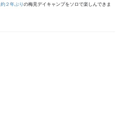
、
約２年ぶり
の梅見デイキャンプをソロで楽しんできま