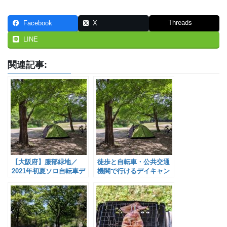
Threads
Facebook
X
LINE
関連記事:
【大阪府】服部緑地／
徒歩と自転車・公共交通
2021年初夏ソロ自転車デ
機関で行けるデイキャン
イキャンプ〜ピクニック
プができる大阪府BBQ場
編〜
×5【2025年5月版】